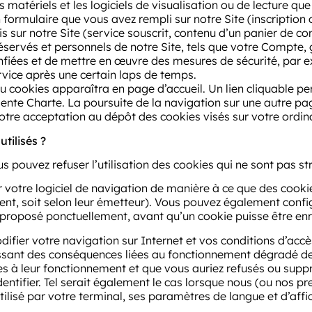
les matériels et les logiciels de visualisation ou de lecture q
formulaire que vous avez rempli sur notre Site (inscription
s sur notre Site (service souscrit, contenu d’un panier de co
servés et personnels de notre Site, tels que votre Compte, 
fiées et de mettre en œuvre des mesures de sécurité, par 
vice après une certain laps de temps.
u cookies apparaîtra en page d’accueil. Un lien cliquable perm
ente Charte. La poursuite de la navigation sur une autre pag
votre acceptation au dépôt des cookies visés sur votre ordin
tilisés ?
pouvez refuser l’utilisation des cookies qui ne sont pas st
 votre logiciel de navigation de manière à ce que des cookie
ment, soit selon leur émetteur). Vous pouvez également confi
t proposé ponctuellement, avant qu’un cookie puisse être enr
fier votre navigation sur Internet et vos conditions d’accès 
ssant des conséquences liées au fonctionnement dégradé de n
es à leur fonctionnement et que vous auriez refusés ou suppri
entifier. Tel serait également le cas lorsque nous (ou nos pr
tilisé par votre terminal, ses paramètres de langue et d’aff