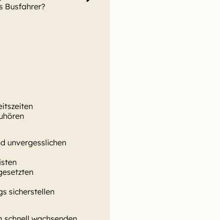
ls Busfahrer?
itszeiten
Zuhören
d unvergesslichen
isten
esetzten
s sicherstellen
m schnell wachsenden